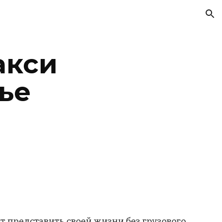
ion
кси 
ье
 представить своей жизни без грузового 